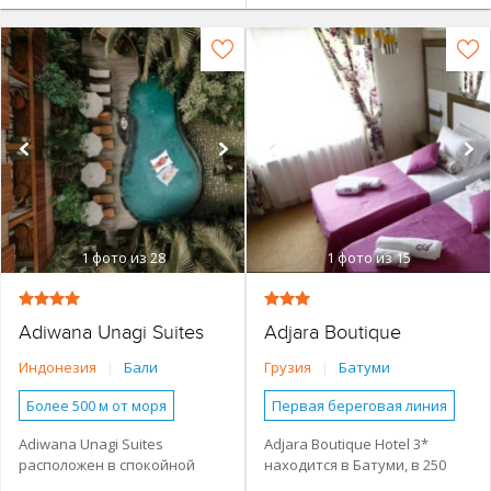
1
фото из 28
1
фото из 15
Adiwana Unagi Suites
Adjara Boutique
Индонезия
|
Бали
Грузия
|
Батуми
Более 500 м от моря
Первая береговая линия
Наличие туристической
Наличие туристической
Adiwana Unagi Suites
Adjara Boutique Hotel 3*
инфраструктуры рядом
инфраструктуры рядом
расположен в спокойной
находится в Батуми, в 250
Городской в центре
Небольшой отель
части Убуда и всего в 2 км от
метрах от озера Нури. К