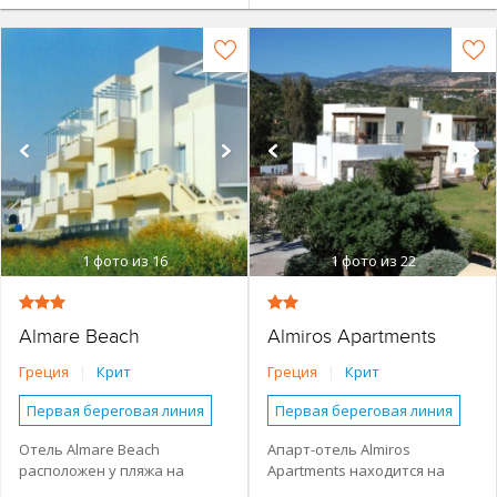
1
фото из 16
1
фото из 22
Almare Beach
Almiros Apartments
Греция
|
Крит
Греция
|
Крит
Первая береговая линия
Первая береговая линия
Небольшой отель
Небольшой отель
Отель Almare Beach
Апарт-отель Almiros
расположен у пляжа на
Apartments находится на
Семейные номера
Апартаменты
курорте Коккини Хани. К
берегу моря на северо-