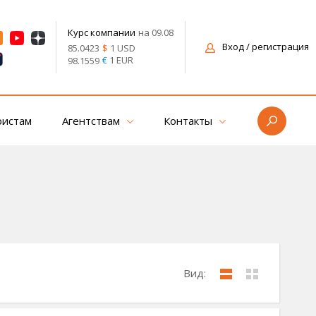
на 09.08
Курс компании
Вход
/ регистрация
$
1 USD
85.0423
€
1 EUR
98.1559
ристам
Агентствам
Контакты
Вид: