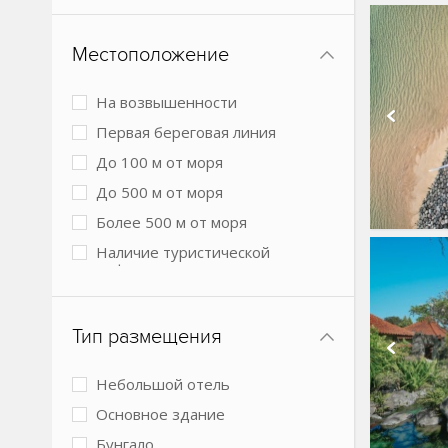
Местоположение
На возвышенности
Первая береговая линия
До 100 м от моря
До 500 м от моря
Более 500 м от моря
Наличие туристической
инфраструктуры рядом
Городской в центре
Городской более 3 км от центра
Тип размещения
города
В лесу
Небольшой отель
Основное здание
Бунгало