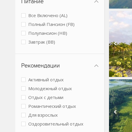
Питание
Обслуживание в номерах
Парковка
Все Включено (AL)
Подогреваемый бассейн
Полный Пансион (FB)
Размещение с животными
Полупансион (HB)
Спа-центр
Завтрак (BB)
Теннисный корт
Условия для людей с
ограниченными возможностями
Рекомендации
Конференц-зал
Активный отдых
Молодежный отдых
Отдых с детьми
Романтический отдых
Для взрослых
Оздоровительный отдых