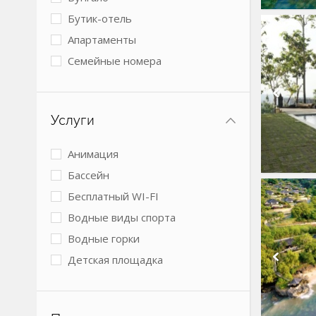
Бутик-отель
Апартаменты
Семейные номера
Виллы
2 спальни
Услуги
3 спальни
4+ спальни
Анимация
Номера с кухней
Бассейн
Boutique
Бесплатный WI-FI
Коттеджи
Водные виды спорта
Тент хаус
Водные горки
Детская площадка
Детский клуб
Детское питание