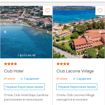
1
фото из 46
1
фото из 47
Club Hotel
Club Laconia Village
Италия
|
о. Сардиния
Италия
|
о. Сардиния
Первая береговая линия
Первая береговая линия
Основное здание
Основное здание
Отель Club Hotel Baja Sardinia
Отель Club Laconia Village
расположен в нескольких
находится в поселке
Семейные номера
Семейные номера
шагах от главной площади
Лакония в 50 метрах от