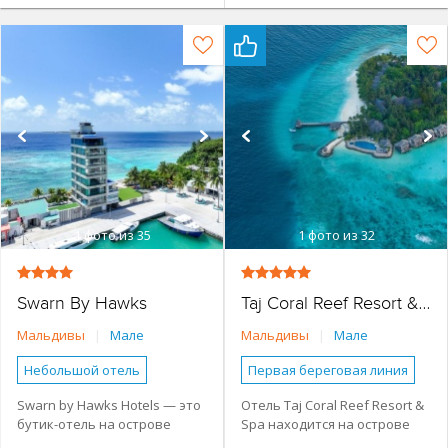
1
фото из 35
1
фото из 32
Swarn By Hawks
Taj Coral Reef Resort & Spa
Мальдивы
|
Мале
Мальдивы
|
Мале
Небольшой отель
Первая береговая линия
Основное здание
Небольшой отель
Swarn by Hawks Hotels — это
Отель Taj Coral Reef Resort &
бутик-отель на острове
Spa находится на острове
Бутик-отель
Бассейн
Бунгало
Виллы
Камадху в биосферном
Хембаду у лагуны с