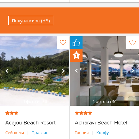
Полупансион (HB)
1
фото из 36
1
фото из 40
Acajou Beach Resort
Acharavi Beach Hotel
Сейшелы
|
Праслин
Греция
|
Корфу