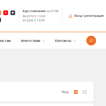
на 07.08
Курс компании
Вход
/ регистрация
$
1 USD
84.2570
€
1 EUR
97.3505
ристам
Агентствам
Контакты
Вид: