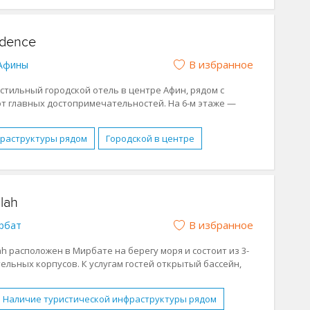
ейн
Бесплатный WI-FI
Водные виды спорта
но
ание в номерах
Парковка
Спа-центр
idence
ниченными возможностями
Завтрак (BB)
В избранное
Афины
ежный отдых
Отдых с детьми
Песчаный
стильный городской отель в центре Афин, рядом с
 от главных достопримечательностей. На 6-м этаже —
амным видом на холм Ликавит и площадь Караискаки,
закуски и коктейли. На первом — кафе-лобби
Metaxi
с
фраструктуры рядом
Городской в центре
, фитнесом и бассейном в соседнем
Wyndham Grand
ейн
Бесплатный WI-FI
Обслуживание в номерах
комфортного отдыха и знакомства с Афинами.
 (BB)
Полупансион (HB)
Активный отдых
lah
окойный отдых
Бизнес-отель
В избранное
рбат
 расположен в Мирбате на берегу моря и состоит из 3-
ельных корпусов. К услугам гостей открытый бассейн,
ц зала, детская игровая площадка и частный пляж.
Наличие туристической инфраструктуры рядом