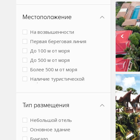
Местоположение
На возвышенности
Первая береговая линия
До 100 м от моря
До 500 м от моря
Более 500 м от моря
Наличие туристической
инфраструктуры рядом
Городской в центре
Городской более 3 км от центра
Тип размещения
города
Для горнолыжного отдыха
Небольшой отель
В лесу
Основное здание
В пустыне
Бунгало