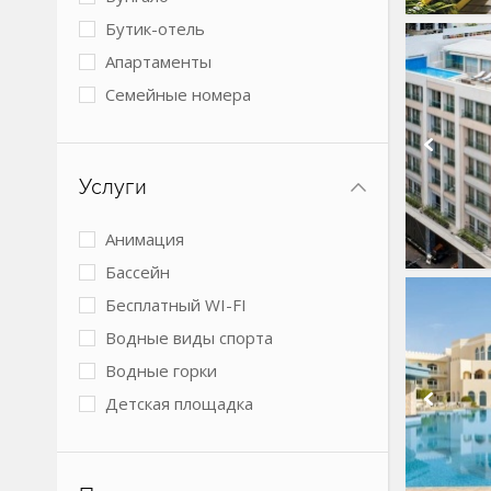
Бутик-отель
Апартаменты
Семейные номера
Виллы
2 спальни
Услуги
3 спальни
4+ спальни
Анимация
Номера с кухней
Бассейн
Детский лагерь
Бесплатный WI-FI
Boutique
Водные виды спорта
Пансионат
Водные горки
Коттеджи
Детская площадка
Тент хаус
Детский клуб
Санаторий
Детское питание
Яхты