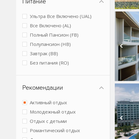
Питание
Мини-клуб
Обслуживание в номерах
Ультра Все Включено (UAL)
Парковка
Все Включено (AL)
Подогреваемый бассейн
Полный Пансион (FB)
Размещение с животными
Полупансион (HB)
Спа-центр
Завтрак (BB)
Теннисный корт
Без питания (RO)
Условия для людей с
ограниченными возможностями
Конференц-зал
Рекомендации
Подводный ресторан
Активный отдых
Молодежный отдых
Отдых с детьми
Романтический отдых