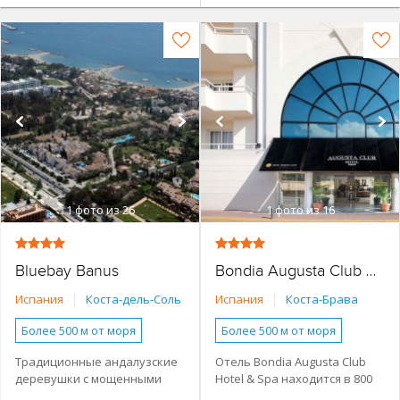
1
фото из 26
1
фото из 16
Bluebay Banus
Bondia Augusta Club Hotel & Spa
Испания
|
Коста-дель-Соль
Испания
|
Коста-Брава
Более 500 м от моря
Более 500 м от моря
Наличие туристической
Наличие туристической
Традиционные андалузские
Отель Bondia Augusta Club
инфраструктуры рядом
инфраструктуры рядом
деревушки c мощенными
Hotel & Spa находится в 800
Основное здание
Основное здание
улочками, внутренними
от пляжа и состоит из одного