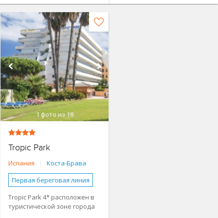
1
фото из 18
Tropic Park
Испания
|
Коста-Брава
Первая береговая линия
До 100 м от моря
Tropic Park 4* расположен в
туристической зоне города
Наличие туристической
инфраструктуры рядом
Мальграт-де-Мар, в 100 м от