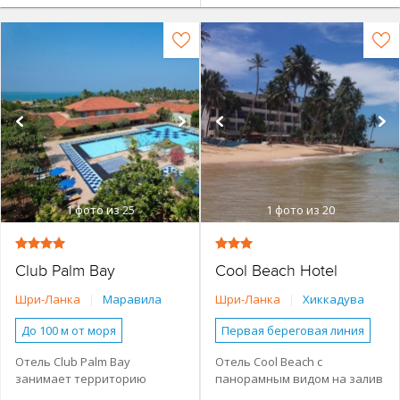
1
фото из 25
1
фото из 20
Club Palm Bay
Cool Beach Hotel
Шри-Ланка
|
Маравила
Шри-Ланка
|
Хиккадува
До 100 м от моря
Первая береговая линия
Основное здание
Небольшой отель
Отель Club Palm Bay
Отель Cool Beach с
занимает территорию
панорамным видом на залив
Анимация
Бассейн
Бассейн
площадью более 9 га на
расположен на побережье в