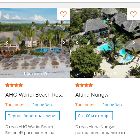
1
фото из 35
1
фото из 29
Aluna Nungwi
AHG Waridi Beach Resort
Танзания
|
Занзибар
Танзания
|
Занзибар
Первая береговая линия
До 100 м от моря
Небольшой отель
Наличие туристической
Отель AHG Waridi Beach
Отель Aluna Nungwi
инфраструктуры рядом
Resort 4* расположен на
расположен недалеко от
Основное здание
Небольшой отель
частном пляже в поселке
центра Нунгви. В отеле 2