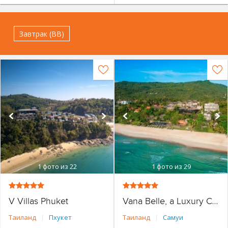
Завтрак (BB)
1
фото из 22
1
фото из 29
V Villas Phuket
Vana Belle, a Luxury Collection Resort
Таиланд
|
Пхукет
Таиланд
|
Самуи