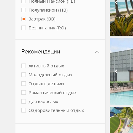
Полный Пансион (FB)
Подогреваемый бассейн
Полупансион (HB)
Размещение с животными
Завтрак (BB)
Спа-центр
Без питания (RO)
Теннисный корт
Условия для людей с
ограниченными возможностями
Рекомендации
Конференц-зал
Активный отдых
Молодежный отдых
Отдых с детьми
Романтический отдых
Для взрослых
Оздоровительный отдых
Спокойный отдых
Бизнес-отель