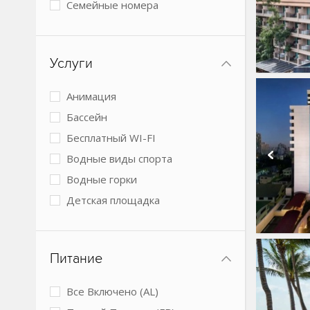
Семейные номера
Виллы
2 спальни
Услуги
3 спальни
4+ спальни
Анимация
Номера с кухней
Бассейн
Коттеджи
Бесплатный WI-FI
Водные виды спорта
Водные горки
Детская площадка
Детский клуб
Детское питание
Питание
Мини-клуб
Обслуживание в номерах
Все Включено (AL)
Парковка