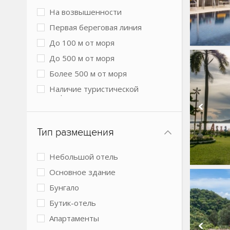
На возвышенности
Первая береговая линия
До 100 м от моря
До 500 м от моря
Более 500 м от моря
Наличие туристической
инфраструктуры рядом
Городской в центре
Городской более 3 км от центра
Тип размещения
города
В лесу
Небольшой отель
Основное здание
Бунгало
Бутик-отель
Апартаменты