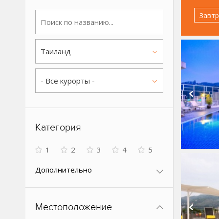
Завтр
Таиланд
- Все курорты -
Категория
1
2
3
4
5
Дополнительно
Местоположение