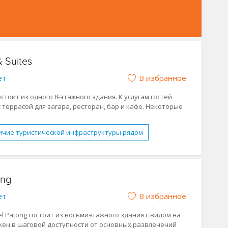
& Suites
В избранное
ет
состоит из одного 8-этажного здания. К услугам гостей
террасой для загара, ресторан, бар и кафе. Некоторые
ральной машинкой и микроволновой печью.
l Patong
).
ичие туристической инфраструктуры рядом
е будут проводиться ремонтные работы в зоне входа в
йные номера
2 спальни
Номера с кухней
FI
Обслуживание в номерах
Парковка
ong
 людей с ограниченными возможностями
В избранное
ет
отдых
Молодежный отдых
Отдых с детьми
l Patong состоит из восьмиэтажного здания с видом на
жен в шаговой доступности от основных развлечений