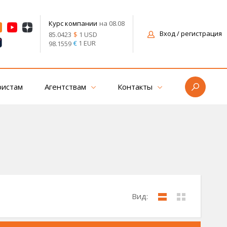
на 08.08
Курс компании
Вход
/ регистрация
$
1 USD
85.0423
€
1 EUR
98.1559
ристам
Агентствам
Контакты
Вид: