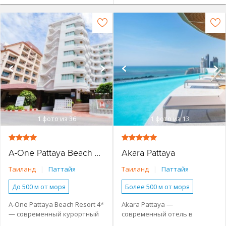
1
фото из 36
1
фото из 13
Akara Pattaya
A-One Pattaya Beach Resort
Таиланд
|
Паттайя
Таиланд
|
Паттайя
До 500 м от моря
Более 500 м от моря
Наличие туристической
Наличие туристической
A-One Pattaya Beach Resort 4*
Akara Pattaya —
инфраструктуры рядом
инфраструктуры рядом
— современный курортный
современный отель в
Основное здание
Основное здание
отель, расположенный через
Паттайе, расположенный