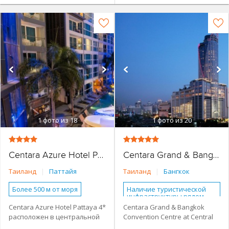
1
фото из 18
1
фото из 20
Centara Azure Hotel Pattaya
Centara Grand & Bangkok Convention Centre at CentralWorld
Таиланд
|
Паттайя
Таиланд
|
Бангкок
Более 500 м от моря
Наличие туристической
инфраструктуры рядом
Наличие туристической
Centara Azure Hotel Pattaya 4*
Centara Grand & Bangkok
инфраструктуры рядом
Городской в центре
расположен в центральной
Convention Centre at Central
Основное здание
Основное здание
части Паттайи. Рядом
World 5* расположен в