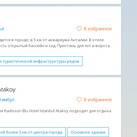
латный WI-FI
Обслуживание в номерах
отдых
Молодежный отдых
Отдых с детьми
В избранное
ья
ится в городе, в 5 км от аквариума Анталии. В отеле
сть открытый бассейн и сад. Пристань для яхт и ворота
 от отеля.
е туристической инфраструктуры рядом
ентра города
Бутик-отель
Семейные номера
сплатный WI-FI
Обслуживание в номерах
Atakoy
ниченными возможностями
Завтрак (BB)
В избранное
тамбул
ежный отдых
Отдых с детьми
ано-галечный
 Radisson Blu Hotel Istanbul Atakoy подходят для отдыха
ой более 3 км от центра города
Основное здание