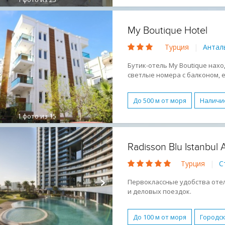
Семейные номера
Бесп
Завтрак (BB)
Активный 
My Boutique Hotel
Турция
|
Антал
Бутик-отель My Boutique наход
светлые номера с балконом, е
Адриана расположены в 10 км
До 500 м от моря
Наличи
1
фото из 15
Городской более 3 км от ц
Boutique
Бассейн
Бе
Radisson Blu Istanbul 
Условия для людей с огра
Турция
|
С
Активный отдых
Молод
Спокойный отдых
Песч
Первоклассные удобства отеля
и деловых поездок.
До 100 м от моря
Городск