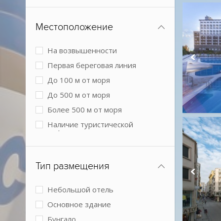
Местоположение
На возвышенности
Первая береговая линия
До 100 м от моря
До 500 м от моря
Более 500 м от моря
Наличие туристической
инфраструктуры рядом
Городской в центре
Городской более 3 км от центра
Тип размещения
города
Небольшой отель
Основное здание
Бунгало