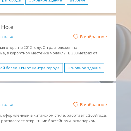
нтра города
Основное здание
Бассейн
живание в номерах
Парковка
Спа-центр
ниченными возможностями
Завтрак (BB)
 Hotel
ежный отдых
Отдых с детьми
В избранное
нталья
был открыт в 2012 году. Он расположен на
, в курортном местечке Чолаклы. В 300 метрах от
ый пляж.
адью 2 500 м2, аквапарк, луна-парк, спа-центр,
ой более 3 км от центра города
Основное здание
ок и фитнес-зал.
альни
Анимация
Бассейн
Бесплатный WI-FI
дные горки
Детская площадка
Детский клуб
клуб
Парковка
Подогреваемый бассейн
В избранное
нталья
ключено (UAL)
Молодежный отдых
ый
Лежаки и зонтики бесплатно
, оформленный в китайском стиле, работает с 2008 года.
 и располагает открытыми бассейнами, аквапарком,
 несколькими ресторанами.