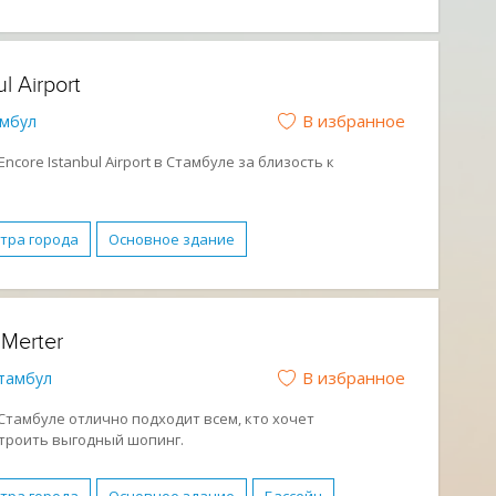
FI
Обслуживание в номерах
Парковка
 людей с ограниченными возможностями
l Airport
отдых
Молодежный отдых
Отдых с детьми
В избранное
мбул
core Istanbul Airport в Стамбуле за близость к
нтра города
Основное здание
Парковка
Спа-центр
ниченными возможностями
Завтрак (BB)
 Merter
ежный отдых
Отдых с детьми
В избранное
тамбул
 Стамбуле отлично подходит всем, кто хочет
строить выгодный шопинг.