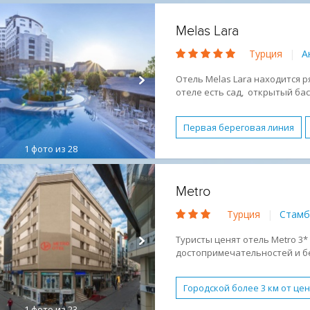
Отель имеет прямой доступ с 
Бассейн
Бесплатный WI-
обоих международных аэропо
Melas Lara
Парковка
Размещение 
Турция
|
А
Условия для людей с огра
Завтрак (BB)
Активный 
Отель Melas Lara находится 
отеле есть сад, открытый бас
Оздоровительный отдых
террасы ресторана открывае
Первая береговая линия
1
фото из 28
Основное здание
Семе
Бесплатный WI-FI
Водны
Metro
Детская площадка
Мини
Турция
|
Стамб
Спа-центр
Теннисный к
Лежаки и зонтики бесплат
Туристы ценят отель Metro 3
достопримечательностей и бе
Городской более 3 км от це
1
фото из 23