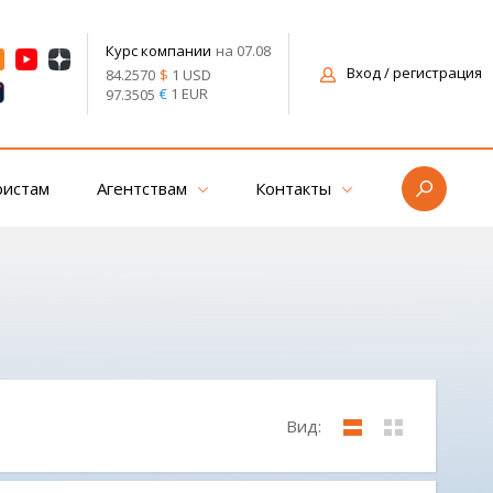
на 07.08
Курс компании
Вход
/ регистрация
$
1 USD
84.2570
€
1 EUR
97.3505
ристам
Агентствам
Контакты
Вид: