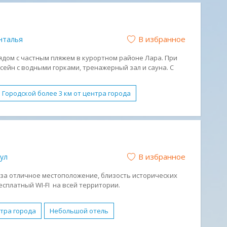
главной автомагистрали, до него легко добраться из
FI
Детское питание
Обслуживание в номерах
ртов Стамбула.
с животными
Спа-центр
В избранное
нталья
ниченными возможностями
Конференц-зал
отдых
Отдых с детьми
Романтический отдых
рядом с частным пляжем в курортном районе Лара. При
сейн с водными горками, тренажерный зал и сауна. С
Бизнес-отель
тся вид на Средиземное море.
Городской более 3 км от центра города
йные номера
2 спальни
Анимация
Бассейн
е виды спорта
Водные горки
-клуб
Обслуживание в номерах
Парковка
В избранное
ул
орт
Ультра Все Включено (UAL)
Песчаный
но
* за отличное местоположение, близость исторических
сплатный WI-FI на всей территории.
нтра города
Небольшой отель