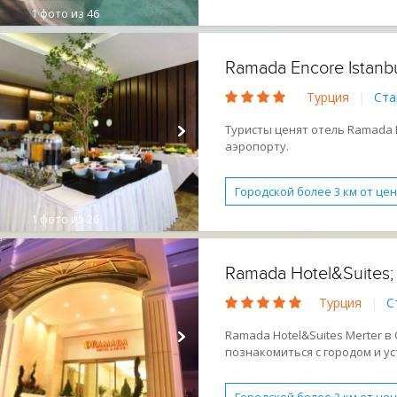
1
фото из 46
Бассейн
Бесплатный WI-
Спа-центр
Условия для
Ramada Encore Istanbu
Завтрак (BB)
Активный 
Турция
|
Ста
Туристы ценят отель Ramada En
аэропорту.
Городской более 3 км от це
1
фото из 26
Обслуживание в номерах
Условия для людей с огра
Ramada Hotel&Suites;
Активный отдых
Молод
Турция
|
С
Ramada Hotel&Suites Merter в
познакомиться с городом и у