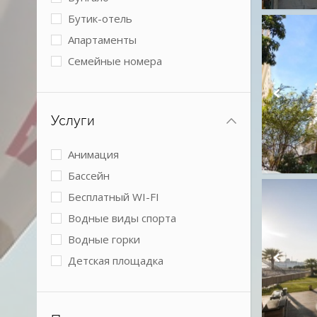
Бутик-отель
Апартаменты
Семейные номера
Виллы
2 спальни
Услуги
3 спальни
4+ спальни
Анимация
Номера с кухней
Бассейн
Boutique
Бесплатный WI-FI
Коттеджи
Водные виды спорта
Водные горки
Детская площадка
Детский клуб
Детское питание