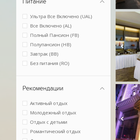
Питание
Мини-клуб
Обслуживание в номерах
Ультра Все Включено (UAL)
Парковка
Все Включено (AL)
Подогреваемый бассейн
Полный Пансион (FB)
Размещение с животными
Полупансион (HB)
Спа-центр
Завтрак (BB)
Теннисный корт
Без питания (RO)
Условия для людей с
ограниченными возможностями
Конференц-зал
Рекомендации
Активный отдых
Молодежный отдых
Отдых с детьми
Романтический отдых