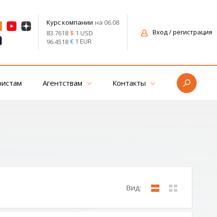
на 06.08
Курс компании
Вход
/ регистрация
$
1 USD
83.7618
€
1 EUR
96.4518
ристам
Агентствам
Контакты
Вид: