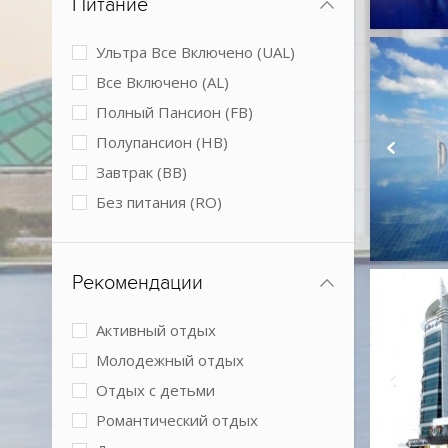
Питание
Мини-клуб
Обслуживание в номерах
Ультра Все Включено (UAL)
Парковка
Все Включено (AL)
Подогреваемый бассейн
Полный Пансион (FB)
Размещение с животными
Полупансион (HB)
Спа-центр
Завтрак (BB)
Теннисный корт
Без питания (RO)
Условия для людей с
ограниченными возможностями
Конференц-зал
Рекомендации
Активный отдых
Молодежный отдых
Отдых с детьми
Романтический отдых