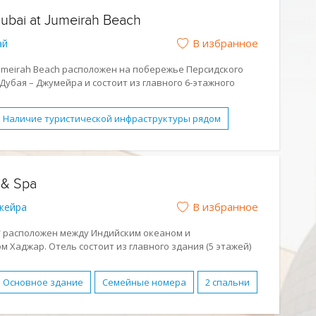
ubai at Jumeirah Beach
В избранное
ай
 Jumeirah Beach расположен на побережье Персидского
Дубая – Джумейра и состоит из главного 6-этажного
тный пляж, 2 открытых бассейна, спа-салон, крытый
жёрный зал, банкетный и конференц-залы.
Наличие туристической инфраструктуры рядом
етены элементы традиционной арабской архитектуры с
скими акцентами.
FI
Водные виды спорта
Детский клуб
Парковка
Подогреваемый бассейн
 & Spa
орт
Конференц-зал
Завтрак (BB)
В избранное
жейра
ный отдых
Молодежный отдых
Отдых с детьми
Бизнес-отель
Песчаный
 5* расположен между Индийским океаном и
 Хаджар. Отель состоит из главного здания (5 этажей)
но
сов. К услугам гостей спа-центр, частный пляж,
ркой, 2 теннисных корта, тренажёрный зал, детский
Основное здание
Семейные номера
2 спальни
овлен в 2020 году.
Бассейн
Бесплатный WI-FI
Водные виды спорта
тверждается,
что
разливов
нефти
на
пляже,