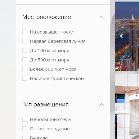
Местоположение
На возвышенности
Первая береговая линия
До 100 м от моря
До 500 м от моря
Более 500 м от моря
Наличие туристической
инфраструктуры рядом
Городской в центре
Городской более 3 км от центра
Тип размещения
города
В пустыне
Небольшой отель
Основное здание
Бунгало