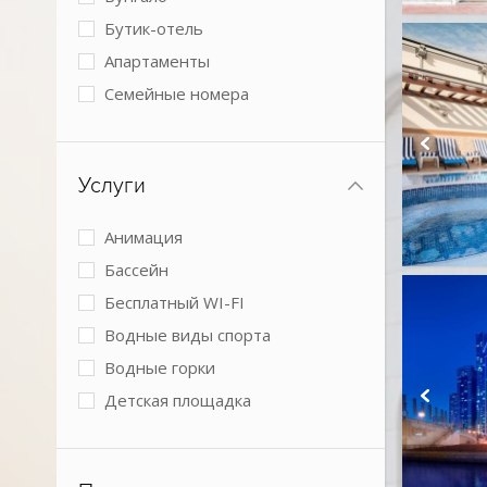
Бутик-отель
Апартаменты
Семейные номера
Виллы
2 спальни
Услуги
3 спальни
4+ спальни
Анимация
Номера с кухней
Бассейн
Boutique
Бесплатный WI-FI
Коттеджи
Водные виды спорта
Водные горки
Детская площадка
Детский клуб
Детское питание