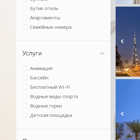
Бутик-отель
Апартаменты
Семейные номера
Виллы
2 спальни
Услуги
3 спальни
4+ спальни
Анимация
Номера с кухней
Бассейн
Boutique
Бесплатный WI-FI
Коттеджи
Водные виды спорта
Водные горки
Детская площадка
Детский клуб
Детское питание