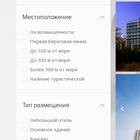
Местоположение
На возвышенности
Первая береговая линия
До 100 м от моря
До 500 м от моря
Более 500 м от моря
Наличие туристической
инфраструктуры рядом
Городской в центре
Городской более 3 км от центра
Тип размещения
города
В пустыне
Небольшой отель
Основное здание
Бунгало