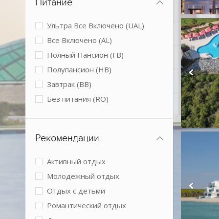
Питание
Мини-клуб
Обслуживание в номерах
Ультра Все Включено (UAL)
Парковка
Все Включено (AL)
Подогреваемый бассейн
Полный Пансион (FB)
Размещение с животными
Полупансион (HB)
Спа-центр
Завтрак (BB)
Теннисный корт
Без питания (RO)
Условия для людей с
ограниченными возможностями
Конференц-зал
Рекомендации
Активный отдых
Молодежный отдых
Отдых с детьми
Романтический отдых