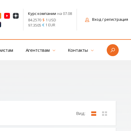
на 07.08
Курс компании
Вход
/ регистрация
$
1 USD
84.2570
€
1 EUR
97.3505
ристам
Агентствам
Контакты
Вид: