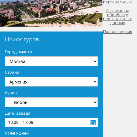
персональных
Согласие на
обработку
персональных
данных
Полная версия
Поиск туров
Город вылета
Страна
Курорт
Даты заезда
13.08 - 17.08
Кол-во дней