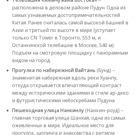
Телебашня «Жемчужина Востока»
–
расположена в деловом районе Пудун. Одна из
самых узнаваемых достопримечательностей
Китая. Ранее считалась самой высокой башней в
Азии и третьей по высоте в мире (уступает
только CN Tower в Торонто, 553 м, и
Останкинской телебашне в Москве, 540 м).
Подъём на смотровую площадку с панорамным
видом на город.
Прогулка по набережной Вайтань
(Бунд) –
знаменитая набережная вдоль реки Хуанпу,
откуда открывается впечатляющий контраст
между историческими зданиями в стиле ар-деко
и футуристическими небоскрёбами Пудуна.
Пешеходная улица Нанкинлу
(Нанкин-роуд) –
главная торговая улица Шанхая, одна из самых
оживлённых в мире. Идеальное место для
прогулок, шопинга и знакомства с ритмом