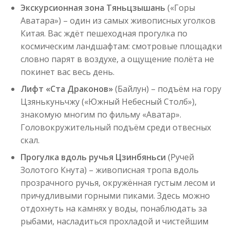
Экскурсионная зона Тяньцзышань
(«Горы
Аватара») – один из самых живописных уголков
Китая. Вас ждёт пешеходная прогулка по
космическим ландшафтам: смотровые площадки
словно парят в воздухе, а ощущение полёта не
покинет вас весь день.
Лифт «Ста Драконов»
(Байлун) – подъём на гору
Цзянькуньчжу («Южный Небесный Столб»),
знакомую многим по фильму «Аватар».
Головокружительный подъём среди отвесных
скал.
Прогулка вдоль ручья Цзинбяньси
(Ручей
Золотого Кнута) – живописная тропа вдоль
прозрачного ручья, окружённая густым лесом и
причудливыми горными пиками. Здесь можно
отдохнуть на камнях у воды, понаблюдать за
рыбами, насладиться прохладой и чистейшим