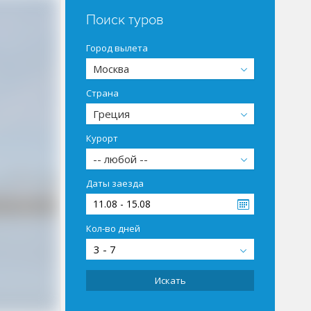
Поиск туров
Город вылета
Москва
Страна
Греция
Курорт
-- любой --
Даты заезда
11.08 - 15.08
Кол-во дней
3 - 7
Искать