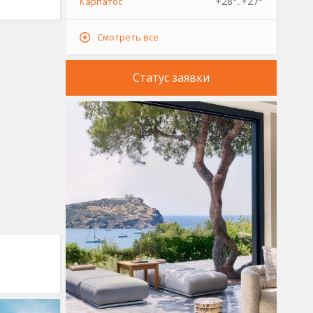
+28°..+27°
Карпатос
Смотреть все
Статус заявки