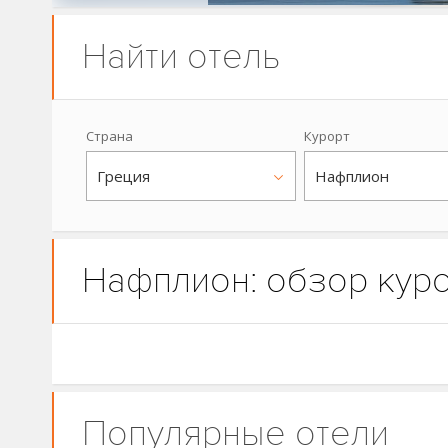
Найти отель
Страна
Курорт
Греция
Нафплион
Нафплион: обзор кур
Популярные отели