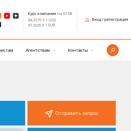
на 07.08
Курс компании
Вход
/ регистрация
$
1 USD
84.2570
€
1 EUR
97.3505
ристам
Агентствам
Контакты
Отправить запрос