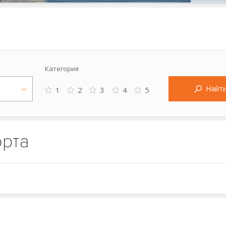
Категория
Найт
1
2
3
4
5
орта