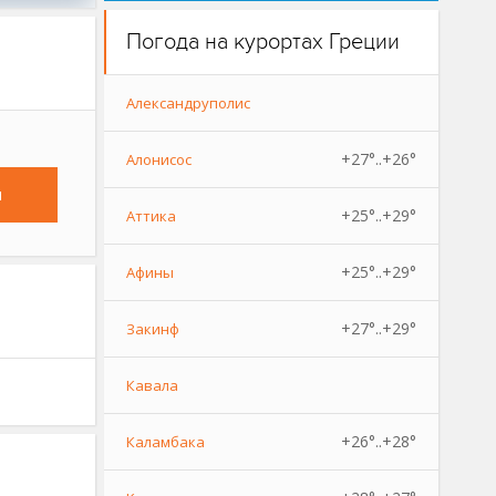
Погода на курортах Греции
Александруполис
+27°..+26°
Алонисос
и
+25°..+29°
Аттика
+25°..+29°
Афины
+27°..+29°
Закинф
Кавала
+26°..+28°
Каламбака