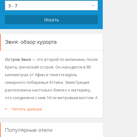
3 - 7
Искать
Эвия: обзор курорта
Остров Эвия
— это второй по величине, после
Крита, греческий остров. Он находится в 80
километрах от Афин и тянется вдоль
северного побережья Аттики. Эвия Греция
расположена настолько близко к материку,
что соединена с ним 14-ти метровым мостом. А
пролив Эврипа, через который перекинут
Читать дальше
этот мост, является достопримечательностью
и славится на весь мир: вода в нем течет со
скоростью, зачастую достигающей 8 миль в
Популярные отели
час. Но при этом примечательна не скорость