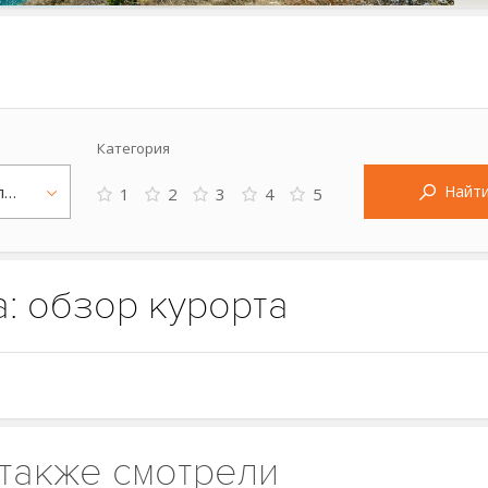
Категория
Чеченская республика
Найт
1
2
3
4
5
: обзор курорта
также смотрели