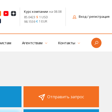
на 08.08
Курс компании
Вход
/ регистрация
$
1 USD
85.0423
€
1 EUR
98.1559
ристам
Агентствам
Контакты
Отправить запрос