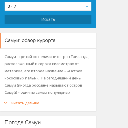
3 - 7
Искать
Самуи: обзор курорта
Самуи - третий по величине остров Таиланда,
расположенный в сорока километрах от
материка, его второе название – «Остров
кокосовых пальм». На сегодняшний день
Самуи (иногда россияне называют остров
Самуй) – один из самых популярных
тропических курортов Азии. Роскошные отели
Читать дальше
острова, его прекрасные виллы и уютные
экзотические бунгало, крытые пальмовыми
ветвями, всегда готовы принять гостей.
Погода Самуи
Остров Самуи – стремительно развивающийся