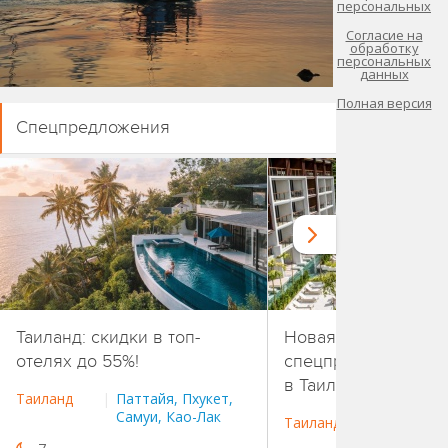
персональных
Согласие на
обработку
персональных
данных
Полная версия
Спецпредложения
Таиланд: скидки в топ-
Новая подборка
отелях до 55%!
спецпредложений о
в Таиланде!
Таиланд
|
Паттайя, Пхукет,
Самуи, Као-Лак
Таиланд
|
Пхукет, 
о.Пханган