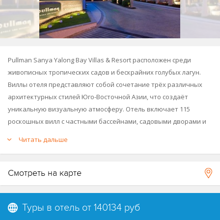
Pullman Sanya Yalong Bay Villas & Resort расположен среди
живописных тропических садов и бескрайних голубых лагун.
Виллы отеля представляют собой сочетание трёх различных
архитектурных стилей Юго-Восточной Азии, что создаёт
уникальную визуальную атмосферу. Отель включает 115
роскошных вилл с частными бассейнами, садовыми дворами и
открытыми беседками, а также 80 номеров в главном здании.
Читать дальше
Бассейн у озера, расположенный всего в нескольких шагах от
номеров, предоставляет возможность для полноценного
отдыха.
Смотреть на карте
Входит в цепочку отелей Accor.
Туры в отель от
140134 руб