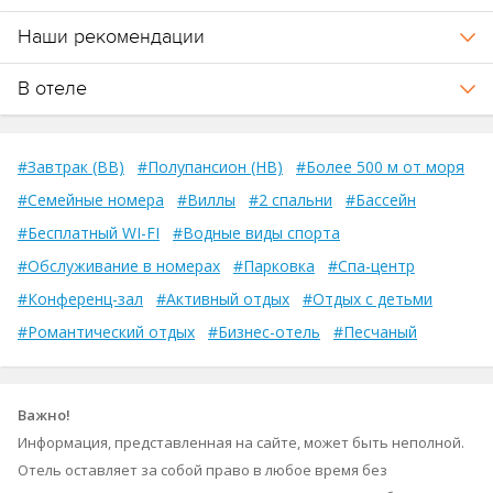
Наши рекомендации
В отеле
#Завтрак (BB)
#Полупансион (HB)
#Более 500 м от моря
#Семейные номера
#Виллы
#2 спальни
#Бассейн
#Бесплатный WI-FI
#Водные виды спорта
#Обслуживание в номерах
#Парковка
#Спа-центр
#Конференц-зал
#Активный отдых
#Отдых с детьми
#Романтический отдых
#Бизнес-отель
#Песчаный
Важно!
Информация, представленная на сайте, может быть неполной.
Отель оставляет за собой право в любое время без