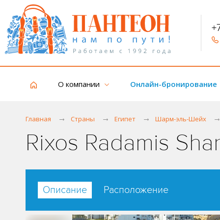
+
О компании
Онлайн-бронирование
Главная
Страны
Египет
Шарм-эль-Шейх
Rixos Radamis Sha
Описание
Расположение