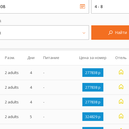
.08
4 - 8
й
Найти
х
Разм.
Дни
Питание
Цена за номер
Отель
2 adults
4
-
277838 р
2 adults
4
-
277838 р
2 adults
4
-
277838 р
2 adults
5
-
324829 р