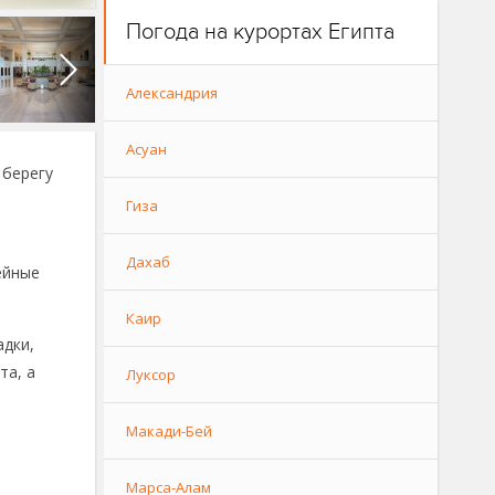
Погода на курортах Египта
Александрия
Асуан
 берегу
Гиза
Дахаб
ейные
Каир
адки,
та, а
Луксор
Макади-Бей
Марса-Алам