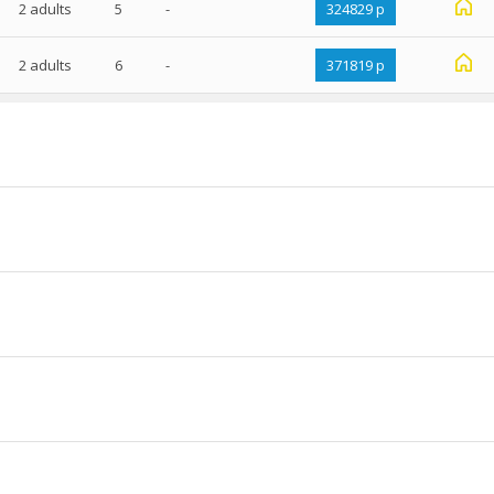
2 adults
5
-
324829 р
2 adults
6
-
371819 р