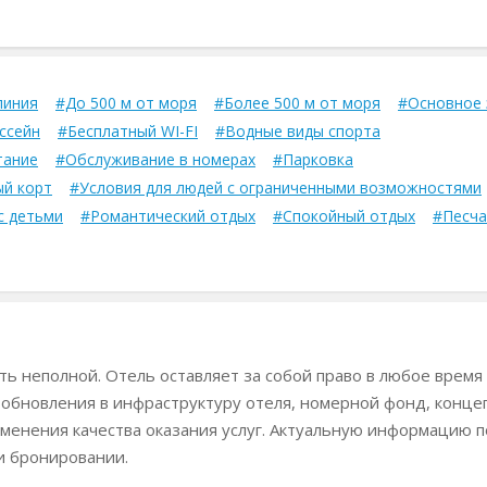
линия
#До 500 м от моря
#Более 500 м от моря
#Основное 
ссейн
#Бесплатный WI-FI
#Водные виды спорта
тание
#Обслуживание в номерах
#Парковка
ый корт
#Условия для людей с ограниченными возможностями
с детьми
#Романтический отдых
#Спокойный отдых
#Песч
ь неполной. Отель оставляет за собой право в любое время
 обновления в инфраструктуру отеля, номерной фонд, конц
менения качества оказания услуг. Актуальную информацию п
и бронировании.