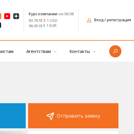
на 06.08
Курс компании
Вход
/ регистрация
$
1 USD
83.7618
€
1 EUR
96.4518
ристам
Агентствам
Контакты
Отправить заявку