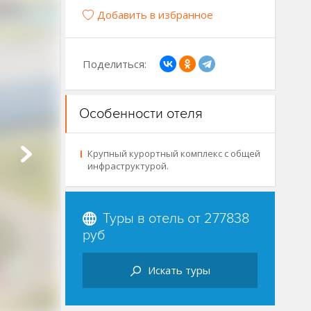
Добавить в избранное
Поделиться:
Особенности отеля
Крупный курортный комплекс с общей
инфраструктурой.
Туры в отель от
277838
руб
Искать туры