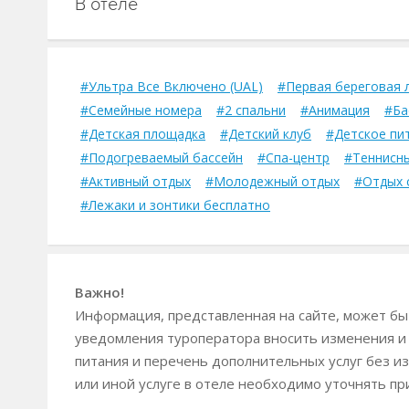
В отеле
#Ультра Все Включено (UAL)
#Первая береговая 
#Семейные номера
#2 спальни
#Анимация
#Ба
#Детская площадка
#Детский клуб
#Детское пи
#Подогреваемый бассейн
#Спа-центр
#Теннисн
#Активный отдых
#Молодежный отдых
#Отдых 
#Лежаки и зонтики бесплатно
Важно!
Информация, представленная на сайте, может быт
уведомления туроператора вносить изменения и
питания и перечень дополнительных услуг без из
или иной услуге в отеле необходимо уточнять пр