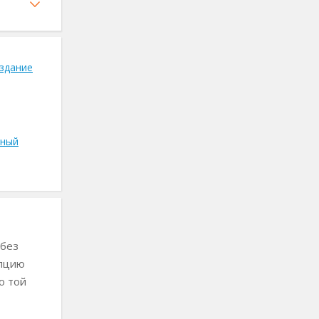
здание
аный
 без
епцию
о той