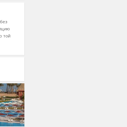
 без
епцию
о той