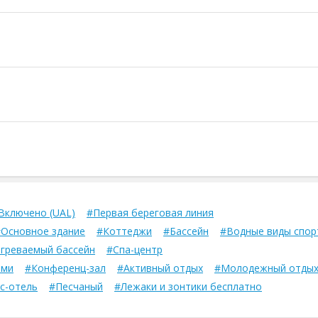
Включено (UAL)
#Первая береговая линия
Основное здание
#Коттеджи
#Бассейн
#Водные виды спор
греваемый бассейн
#Спа-центр
ями
#Конференц-зал
#Активный отдых
#Молодежный отды
с-отель
#Песчаный
#Лежаки и зонтики бесплатно