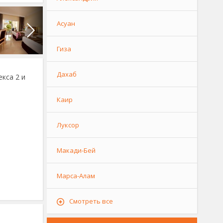
Асуан
Гиза
Дахаб
екса 2 и
Каир
Луксор
Макади-Бей
Марса-Алам
Смотреть все