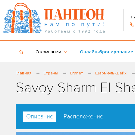
+
О компании
Онлайн-бронирование
Главная
Страны
Египет
Шарм-эль-Шейх
Savoy Sharm El Sh
Описание
Расположение