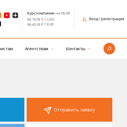
на 06.08
Курс компании
Вход
/ регистрация
$
1 USD
83.7618
€
1 EUR
96.4518
ристам
Агентствам
Контакты
Отправить заявку