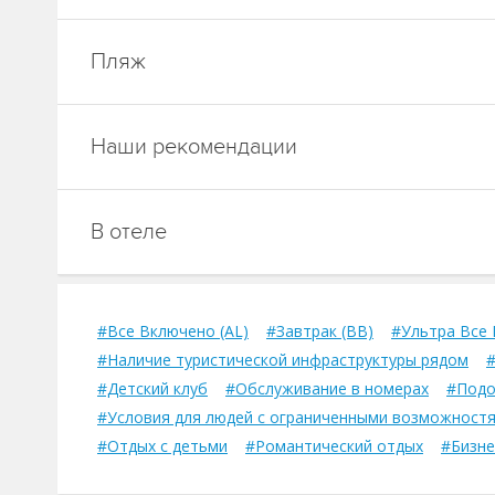
Пляж
Наши рекомендации
В отеле
#Все Включено (AL)
#Завтрак (BB)
#Ультра Все 
#Наличие туристической инфраструктуры рядом
#
#Детский клуб
#Обслуживание в номерах
#Подо
#Условия для людей с ограниченными возможност
#Отдых с детьми
#Романтический отдых
#Бизне