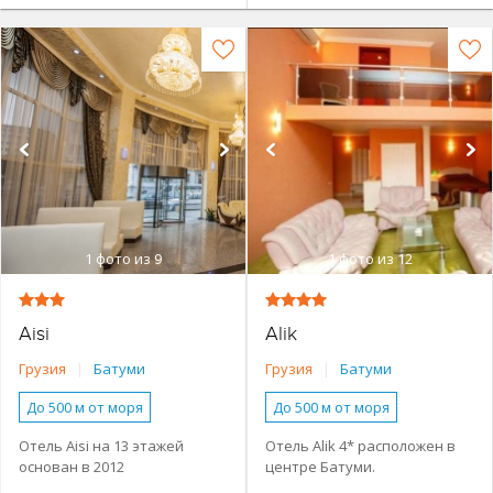
1
фото из 9
1
фото из 12
Aisi
Alik
Грузия
|
Батуми
Грузия
|
Батуми
До 500 м от моря
До 500 м от моря
Наличие туристической
Наличие туристической
Отель Aisi на 13 этажей
Отель Alik 4* расположен в
инфраструктуры рядом
инфраструктуры рядом
основан в 2012
центре Батуми.
Городской в центре
Городской в центре
году. Расположен в
Современное шестиэтажное