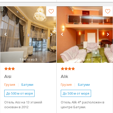
1
фото из 9
1
фото из 12
Aisi
Alik
Грузия
|
Батуми
Грузия
|
Батуми
До 500 м от моря
До 500 м от моря
Наличие туристической
Наличие туристической
Отель Aisi на 13 этажей
Отель Alik 4* расположен в
инфраструктуры рядом
инфраструктуры рядом
основан в 2012
центре Батуми.
Городской в центре
Городской в центре
году. Расположен в
Современное шестиэтажное