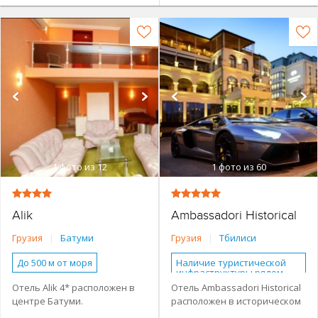
1
фото из 12
1
фото из 60
Alik
Ambassadori Historical
Грузия
|
Батуми
Грузия
|
Тбилиси
До 500 м от моря
Наличие туристической
инфраструктуры рядом
Наличие туристической
Отель Alik 4* расположен в
Отель Ambassadori Historical
инфраструктуры рядом
Городской в центре
центре Батуми.
расположен в историческом
Городской в центре
Основное здание
Современное шестиэтажное
районе города Тбилиси, на