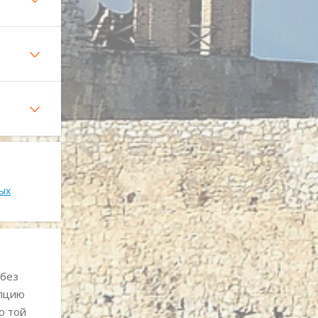
ых
 без
епцию
о той