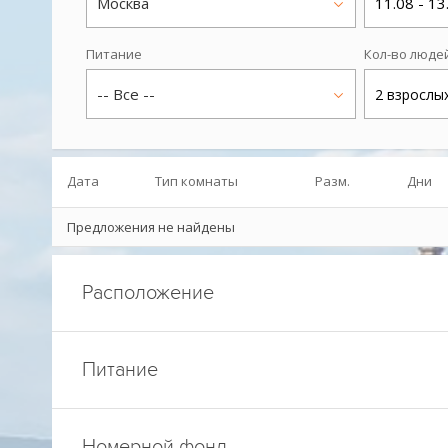
Москва
11.08 - 13
Питание
Кол-во люде
-- Все --
2 взрослы
Дата
Тип комнаты
Разм.
Дни
Предложения не найдены
Расположение
Питание
Номерной фонд