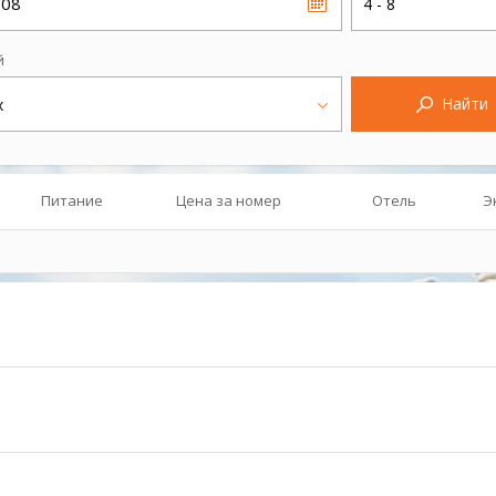
.08
4 - 8
й
Найти
х
Питание
Цена за номер
Отель
Э