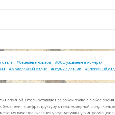
 отель
#Семейные номера
#Обслуживание в номерах
ями
#Молодежный отдых
#Отдых с детьми
#Спокойный отд
ь неполной. Отель оставляет за собой право в любое время
 обновления в инфраструктуру отеля, номерной фонд, конц
менения качества оказания услуг. Актуальную информацию п