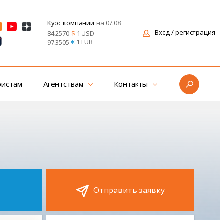
на 07.08
Курс компании
Вход
/ регистрация
$
1 USD
84.2570
€
1 EUR
97.3505
ристам
Агентствам
Контакты
Отправить заявку