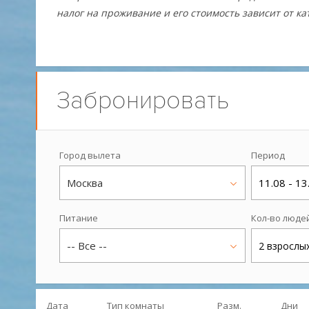
налог на проживание и его стоимость зависит от к
Забронировать
Город вылета
Период
Москва
11.08 - 13
Питание
Кол-во люде
-- Все --
2 взрослы
Дата
Тип комнаты
Разм.
Дни