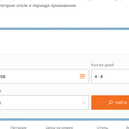
атегории отеля и периода проживания.
Кол-во дней
.08
4 - 8
й
Найти
х
Питание
Цена за номер
Отель
Э