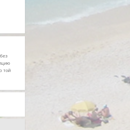
 без
епцию
о той