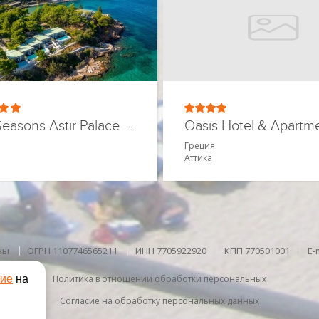
Four Seasons Astir Palace Hotel Athens
Oasis Hotel & Apartm
Греция
Аттика
ны
ОГРН 1107746565211
ИНН 7705922920
КПП 770501001
E-
сие
на
Политика в отношении обработки персональных
Согласие на обработку персональных данных