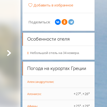
Добавить в избранное
Поделиться:
Особенности отеля
Небольшой отель на 34 номера.
Погода на курортах Греции
Александруполис
+27°..+26°
Алонисос
+25°..+29°
Афины