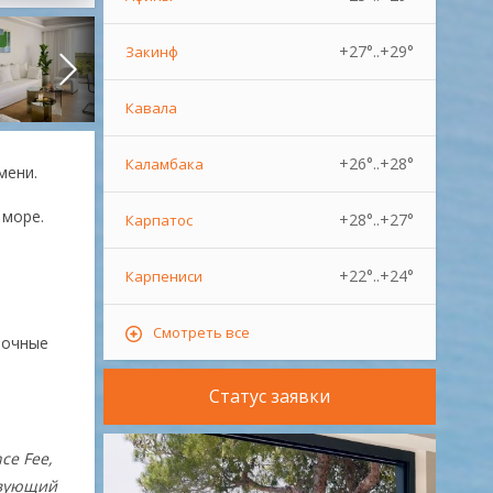
+27°..+29°
Закинф
Кавала
+26°..+28°
Каламбака
гмени.
 море.
+28°..+27°
Карпатос
+22°..+24°
Карпениси
Смотреть все
лочные
Статус заявки
ce Fee,
твующий