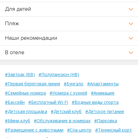
Для детей
Пляж
Наши рекомендации
В отеле
#Завтрак (BB)
#Полупансион (HB)
#Первая береговая линия
#Бунгало
#Апартаменты
#Семейные номера
#Номера с кухней
#Анимация
#Бассейн
#Бесплатный WI-FI
#Водные виды спорта
#Детская площадка
#Детский клуб
#Детское питание
#Мини-клуб
#Обслуживание в номерах
#Парковка
#Размещение с животными
#Спа-центр
#Теннисный корт