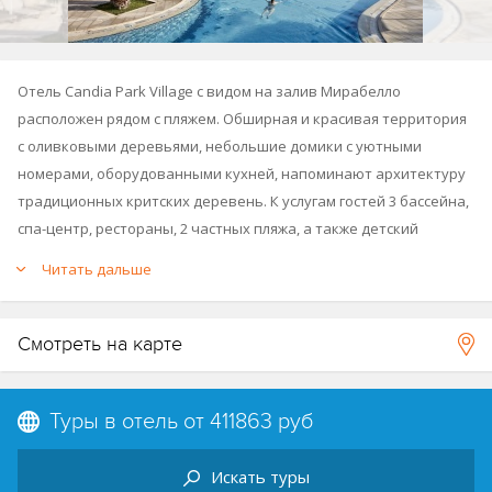
Отель Candia Park Village с видом на залив Мирабелло
расположен рядом с пляжем. Обширная и красивая территория
с оливковыми деревьями, небольшие домики с уютными
номерами, оборудованными кухней, напоминают архитектуру
традиционных критских деревень. К услугам гостей 3 бассейна,
спа-центр, рестораны, 2 частных пляжа, а также детский
клуб. Любители активного отдыха могут поиграть в теннис и
Читать дальше
баскетбол, а также заняться дайвингом и виндсерфингом.
Отель построен в 1992 году, был частично реновирован перед
Смотреть на карте
сезоном в 2019-м, реновация более половины номеров будет
завершена к началу сезона 2020 года.
Туры в отель от
411863 руб
Искать туры