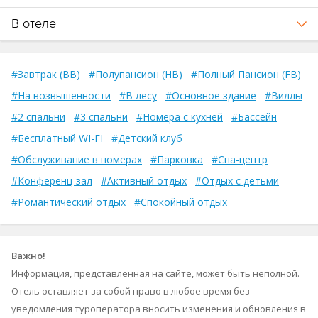
В отеле
#Завтрак (BB)
#Полупансион (HB)
#Полный Пансион (FB)
#На возвышенности
#В лесу
#Основное здание
#Виллы
#2 спальни
#3 спальни
#Номера с кухней
#Бассейн
#Бесплатный WI-FI
#Детский клуб
#Обслуживание в номерах
#Парковка
#Спа-центр
#Конференц-зал
#Активный отдых
#Отдых с детьми
#Романтический отдых
#Спокойный отдых
Важно!
Информация, представленная на сайте, может быть неполной.
Отель оставляет за собой право в любое время без
уведомления туроператора вносить изменения и обновления в