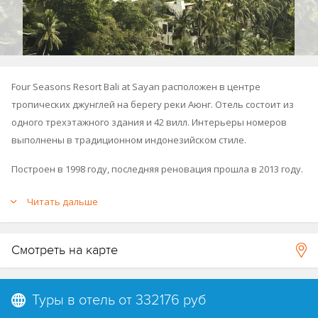
Four Seasons Resort Bali at Sayan расположен в центре
тропических джунглей на берегу реки Аюнг. Отель состоит из
одного трехэтажного здания и 42 вилл. Интерьеры номеров
выполнены в традиционном индонезийском стиле.
Построен в 1998 году, последняя реновация прошла в 2013 году.
Входит в сеть отелей Four Seasons (
Four Seasons Resort Bali at
Читать дальше
Jimbaran Bay
).
См.схему отеля.
Смотреть на карте
Туры в отель от
332176 руб