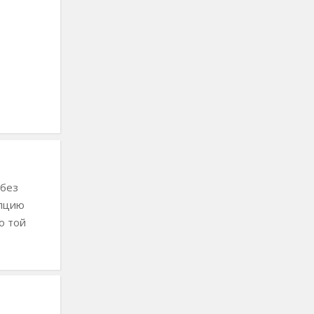
 без
епцию
о той