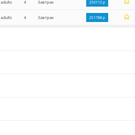
 adults
4
Завтрак
250113 р
 adults
4
Завтрак
251788 р