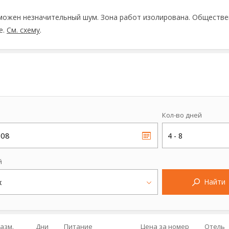
озможен незначительный шум. Зона работ изолирована. Обществ
е.
См. схему
.
Кол-во дней
.08
4 - 8
й
Найти
х
азм.
Дни
Питание
Цена за номер
Отель