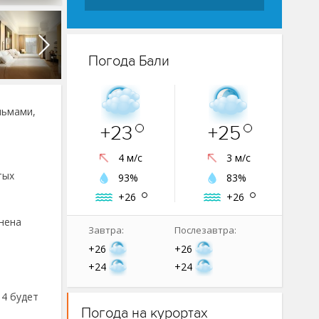
Погода Бали
льмами,
+23
+25
4 м/с
3 м/с
тых
93%
83%
+26
+26
нена
Завтра:
Послезавтра:
+26
+26
+24
+24
 4 будет
Погода на курортах