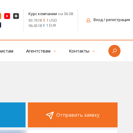
на 06.08
Курс компании
Вход
/ регистрация
$
1 USD
83.7618
€
1 EUR
96.4518
ристам
Агентствам
Контакты
Отправить заявку