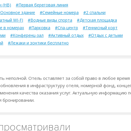
 (HB)
#Первая береговая линия
Основное здание
#Семейные номера
#2 спальни
атный WI-FI
#Водные виды спорта
#Детская площадка
е в номерах
#Парковка
#Спа-центр
#Теннисный корт
ями
#Конференц-зал
#Активный отдых
#Отдых с детьми
ый
#Лежаки и зонтики бесплатно
ь неполной. Отель оставляет за собой право в любое время
 обновления в инфраструктуру отеля, номерной фонд, конц
менения качества оказания услуг. Актуальную информацию п
и бронировании.
 просматривали