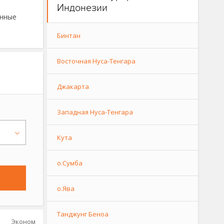
Индонезии
енные
Бинтан
Восточная Нуса-Тенгара
Джакарта
Западная Нуса-Тенгара
Кута
о.Сумба
о.Ява
Танджунг Беноа
Эконом