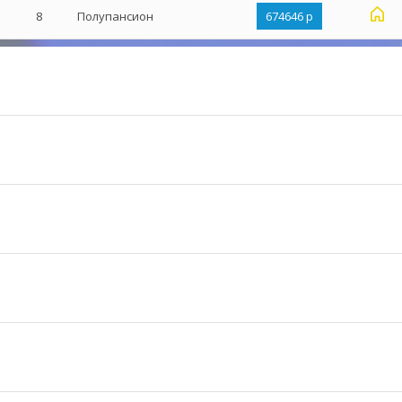
s
8
Полупансион
674646 р