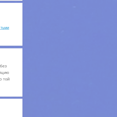
етьми
 без
епцию
о той