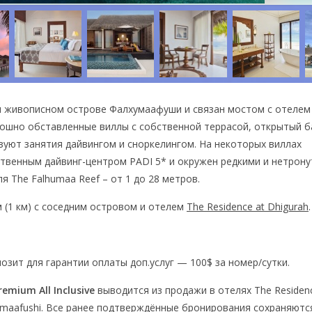
ом живописном острове Фалхумаафуши и связан мостом с отелем
скошно обставленные виллы с собственной террасой, открытый б
низуют занятия дайвингом и сноркелингом. На некоторых виллах
ственным дайвинг-центром PADI 5* и окружен редкими и нетрон
 The Falhumaa Reef – от 1 до 28 метров.
 (1 км) с соседним островом и отелем
The Residence at Dhigurah
.
зит для гарантии оплаты доп.услуг — 100$ за номер/сутки.
remium All Inclusive
выводится из продажи в отелях The Residen
alhumaafushi. Все ранее подтверждённые бронирования сохраняютс