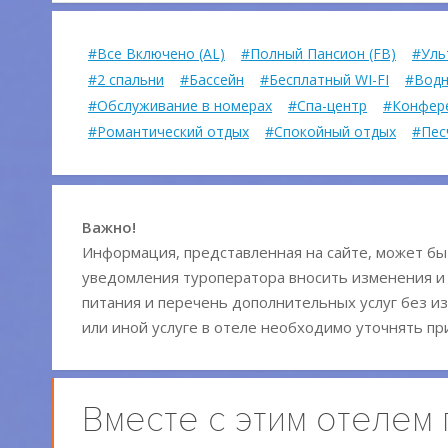
#Все Включено (AL)
#Полный Пансион (FB)
#Уль
#2 спальни
#Бассейн
#Бесплатный WI-FI
#Водн
#Обслуживание в номерах
#Спа-центр
#Конфер
#Романтический отдых
#Спокойный отдых
#Пес
Важно!
Информация, представленная на сайте, может быт
уведомления туроператора вносить изменения и
питания и перечень дополнительных услуг без из
или иной услуге в отеле необходимо уточнять пр
Вместе с этим отелем