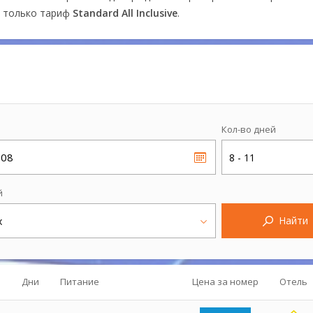
н только тариф
Standard All Inclusive
.
Кол-во дней
.08
8 - 11
й
Найти
х
Дни
Питание
Цена за номер
Отель