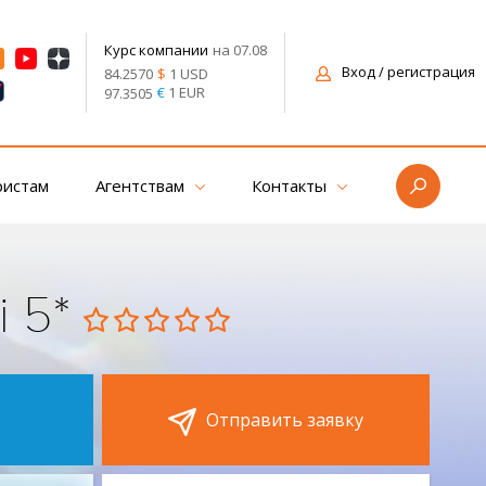
на 07.08
Курс компании
Вход
/ регистрация
$
1 USD
84.2570
€
1 EUR
97.3505
ристам
Агентствам
Контакты
i 5*
Отправить заявку