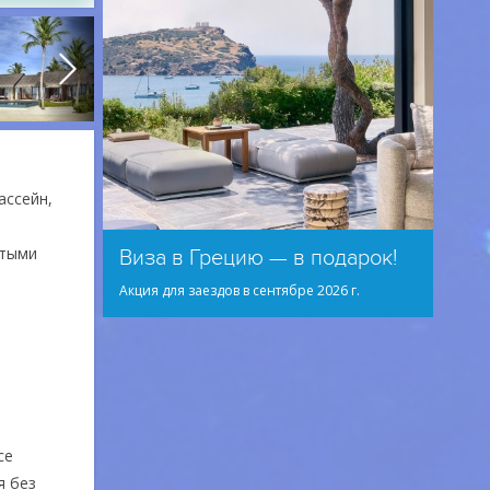
ассейн,
утыми
Виза в Грецию — в подарок!
Акция для заездов в сентябре 2026 г.
ce
я без