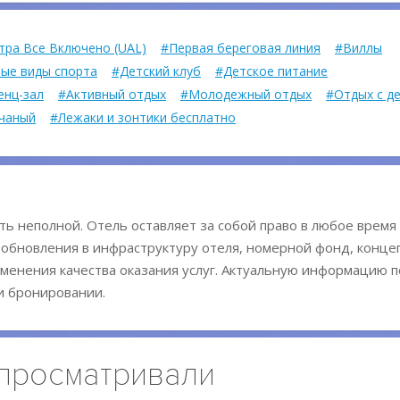
тра Все Включено (UAL)
#Первая береговая линия
#Виллы
ые виды спорта
#Детский клуб
#Детское питание
енц-зал
#Активный отдых
#Молодежный отдых
#Отдых с д
чаный
#Лежаки и зонтики бесплатно
ь неполной. Отель оставляет за собой право в любое время
 обновления в инфраструктуру отеля, номерной фонд, конц
менения качества оказания услуг. Актуальную информацию п
и бронировании.
 просматривали