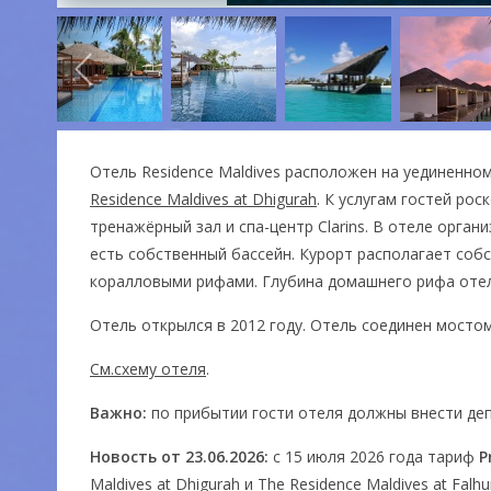
Отель Residence Maldives расположен на уединенн
Residence Maldives at Dhigurah
. К услугам гостей ро
тренажёрный зал и спа-центр Clarins. В отеле орга
есть собственный бассейн. Курорт располагает соб
коралловыми рифами. Глубина домашнего рифа отеля
Отель открылся в 2012 году. Отель соединен мостом
См.схему отеля
.
Важно:
по прибытии гости отеля должны внести депо
Новость от 23.06.2026:
с 15 июля 2026 года тариф
P
Maldives at Dhigurah и The Residence Maldives at F