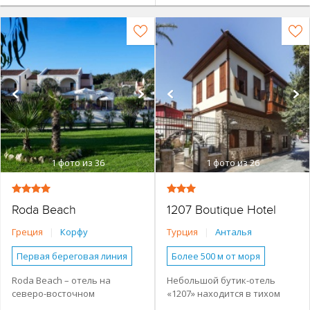
1
фото из 36
1
фото из 26
Roda Beach
1207 Boutique Hotel
Греция
|
Корфу
Турция
|
Анталья
Первая береговая линия
Более 500 м от моря
До 100 м от моря
Наличие туристической
Roda Beach – отель на
Небольшой бутик-отель
инфраструктуры рядом
северо-восточном
«1207» находится в тихом
Наличие туристической
инфраструктуры рядом
Городской в центре
побережье Ионического
историческом районе городе