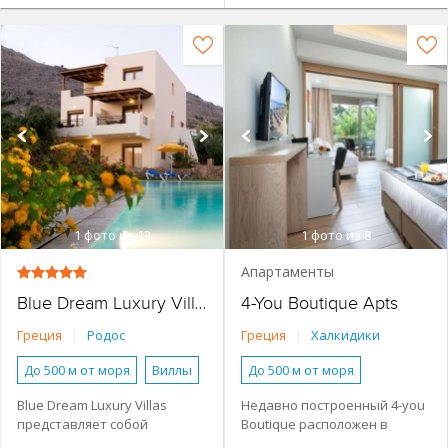
1
фото из 13
1
фото из 8
Апартаменты
4-You Boutique Apts
Blue Dream Luxury Villas
Греция
|
Родос
Греция
|
Халкидики
До 500 м от моря
Виллы
До 500 м от моря
2 спальни
4+ спальни
Апартаменты
Blue Dream Luxury Villas
Недавно построенный 4-you
представляет собой
Boutique расположен в
Номера с кухней
Семейные номера
комплекс из 6 вилл с общим
поселке Метохион-