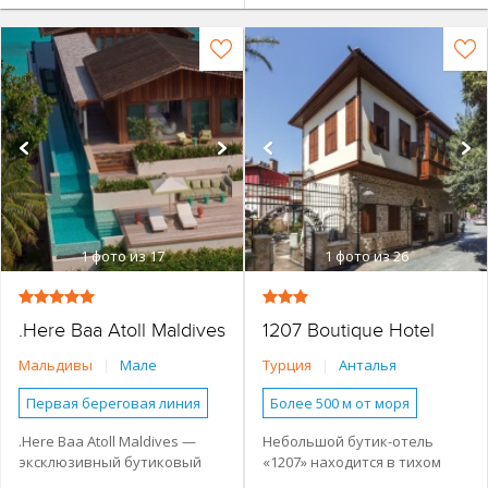
1
фото из 17
1
фото из 26
.Here Baa Atoll Maldives
1207 Boutique Hotel
Мальдивы
|
Мале
Турция
|
Анталья
Первая береговая линия
Более 500 м от моря
Небольшой отель
Наличие туристической
.Here Baa Atoll Maldives —
Небольшой бутик-отель
инфраструктуры рядом
эксклюзивный бутиковый
«1207» находится в тихом
Виллы
3 спальни
Городской в центре
курорт в биосферном
историческом районе городе