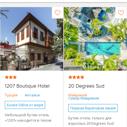
1
фото из 26
1
фото из 44
1207 Boutique Hotel
20 Degrees Sud
Турция
|
Анталья
Маврикий
|
Север Маврикия
Более 500 м от моря
Первая береговая линия
Наличие туристической
Небольшой бутик-отель
Небольшой отель
инфраструктуры рядом
Бутик-отель только для
«1207» находится в тихом
взрослых 20 Degrees Sud
Бутик-отель
Бассейн
Городской в центре
историческом районе городе