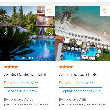
1
фото из 38
1
фото из 32
Achtis Boutique Hotel
Afitis Boutique Hotel
Греция
|
Халкидики
Греция
|
Халкидики
На возвышенности
Первая береговая линия
Более 500 м от моря
Бутик-отель
Boutique
Бутик-отель Achtis
Бутик-отель Afitis
расположен на территории
расположен на утопающей в
Бутик-отель
Бассейн
пышного сада в поселке
зелени территории прямо