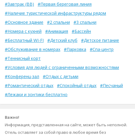
#Завтрак (BB)
#Первая береговая линия
#Наличие туристической инфраструктуры рядом
#Основное здание
#2 спальни
#3 спальни
#Номера с кухней
#Анимация
#Бассейн
#Бесплатный WI-FI
#Детский клуб
#Детское питание
#Обслуживание в номерах
#Парковка
#Спа-центр
#Теннисный корт
#Условия для людей с ограниченными возможностями
#Конференц-зал
#Отдых с детьми
#Романтический отдых
#Спокойный отдых
#Песчаный
#Лежаки и зонтики бесплатно
Важно!
Информация, представленная на сайте, может быть неполной.
Отель оставляет за собой право в любое время без