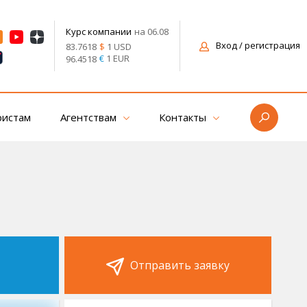
на 06.08
Курс компании
Вход
/ регистрация
$
1 USD
83.7618
€
1 EUR
96.4518
ристам
Агентствам
Контакты
Отправить заявку