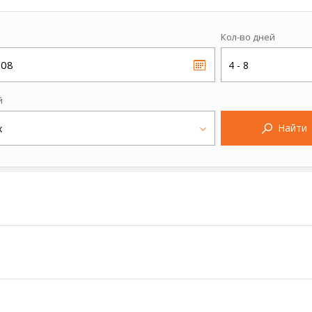
Кол-во дней
.08
4 - 8
й
Найти
х