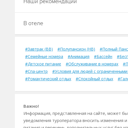
Наши рекомендации
В отеле
#Завтрак (BB)
#Полупансион (HB)
#Полный Панс
#Семейные номера
#Анимация
#Бассейн
#Бесп
#Детское питание
#Обслуживание в номерах
#П
#Спа-центр
#Условия для людей с ограниченным
#Романтический отдых
#Спокойный отдых
#Гал
Важно!
Информация, представленная на сайте, может быт
уведомления туроператора вносить изменения и
питания и перечень дополнительных услуг без из