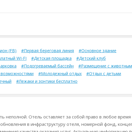
ион (FB)
#Первая береговая линия
#Основное здание
латный WI-FI
#Детская площадка
#Детский клуб
арковка
#Подогреваемый бассейн
#Размещение с животным
и возможностями
#Молодежный отдых
#Отдых с детьми
ечный
#Лежаки и зонтики бесплатно
ь неполной. Отель оставляет за собой право в любое время
 обновления в инфраструктуру отеля, номерной фонд, конц
менения качества оказания услуг. Актуальную информацию п