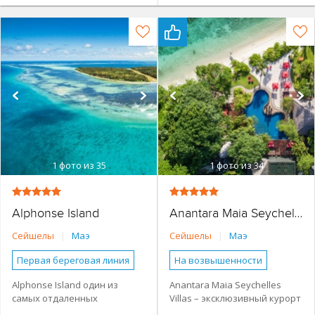
1
фото из 35
1
фото из 34
Alphonse Island
Anantara Maia Seychelles Villas
Сейшелы
|
Маэ
Сейшелы
|
Маэ
Первая береговая линия
На возвышенности
Небольшой отель
Первая береговая линия
Alphonse Island один из
Anantara Maia Seychelles
самых отдаленных
Villas – эксклюзивный курорт
Бунгало
Виллы
Небольшой отель
населенных островов в
на острове Маэ, идеален для