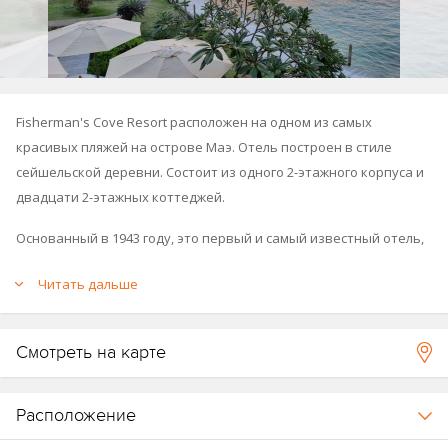
Fisherman's Cove Resort расположен на одном из самых
красивых пляжей на острове Маэ. Отель построен в стиле
сейшельской деревни. Состоит из одного 2-этажного корпуса и
двадцати 2-этажных коттеджей.
Основанный в 1943 году, это первый и самый известный отель,
жемчужина Сейшельских островов. Отель имеет репутацию
Читать дальше
роскошного места для отдыха, гарантирует внимательное
индивидуальное обслуживание, спокойствие и
умиротворение.
Смотреть на карте
Принадлежи к группе отелей Story Hospitality (
Story
).
Расположение
Схема курорта.