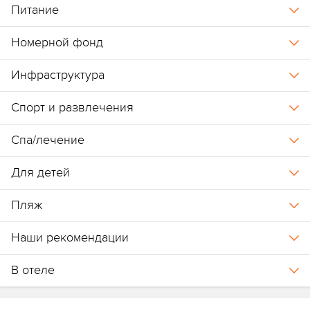
Сообщение от 26.03.2025:
Питание
курорт Fisherman’s Cove Resort будет
закрыт с 14 мая 2025 года. Это связано с необходимостью
Номерной фонд
реновации, чтобы обеспечить высочайшие стандарты
безопасности, комфорта и эстетики для наших гостей.
Инфраструктура
Спорт и развлечения
Спа/лечение
Для детей
Пляж
Наши рекомендации
В отеле