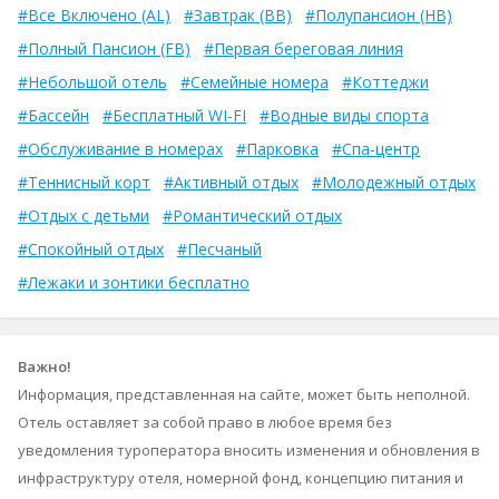
#Все Включено (AL)
#Завтрак (BB)
#Полупансион (HB)
#Полный Пансион (FB)
#Первая береговая линия
#Небольшой отель
#Семейные номера
#Коттеджи
#Бассейн
#Бесплатный WI-FI
#Водные виды спорта
#Обслуживание в номерах
#Парковка
#Спа-центр
#Теннисный корт
#Активный отдых
#Молодежный отдых
#Отдых с детьми
#Романтический отдых
#Спокойный отдых
#Песчаный
#Лежаки и зонтики бесплатно
Важно!
Информация, представленная на сайте, может быть неполной.
Отель оставляет за собой право в любое время без
уведомления туроператора вносить изменения и обновления в
инфраструктуру отеля, номерной фонд, концепцию питания и