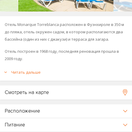
Отель Monarque Torreblanca расположен в Фуэнхироле в 350 м
до пляжа, отель окружен садом, в котором располагаются два
бассейна (один из них с джакузи) и терраса для загара.
Отель построен в 1968 году, последняя реновация прошла в
2009 году.
Отель входит в цепочку отелей Monarque (
Monarque Fuengirola
Читать дальше
Park
).
Смотреть на карте
Расположение
Питание