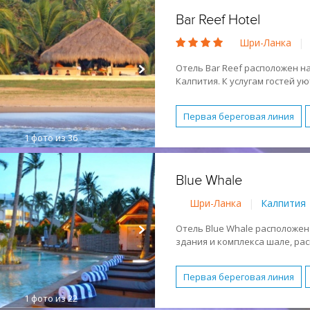
Bar Reef Hotel
Шри-Ланка
|
Отель Bar Reef расположен н
Калпития. К услугам гостей у
территории есть ресторан, о
Отель построен в 2009 году.
Первая береговая линия
1
фото из 36
Виллы
2 спальни
Ба
Детское питание
Обслу
Blue Whale
Размещение с животными
Шри-Ланка
|
Калпития
Условия для людей с огра
Активный отдых
Молод
Отель Blue Whale расположен
здания и комплекса шале, ра
Спокойный отдых
Песч
океана. К услугам гостей откр
для кайтсерфинга.
Первая береговая линия
1
фото из 22
Бассейн
Бесплатный WI-