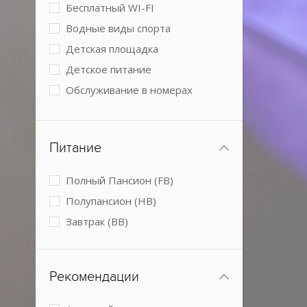
Бесплатный WI-FI
Водные виды спорта
Детская площадка
Детское питание
Обслуживание в номерах
Парковка
Размещение с животными
Питание
Спа-центр
Условия для людей с
Полный Пансион (FB)
ограниченными возможностями
Полупансион (HB)
Завтрак (BB)
Рекомендации