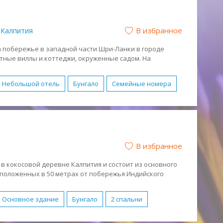
В избранное
Калпития
а побережье в западной части Шри-Ланки в городе
ютные виллы и коттеджи, окруженные садом. На
ткрытый бассейн и спа-центр.
Небольшой отель
Бунгало
Семейные номера
ссейн
Бесплатный WI-FI
Водные виды спорта
живание в номерах
Парковка
Спа-центр
В избранное
ниченными возможностями
Завтрак (BB)
ежный отдых
Романтический отдых
 в кокосовой деревне Калпития и состоит из основного
сположенных в 50 метрах от побережья Индийского
аный
ытый бассейн, ресторан, бар, а также частная лагуна
Основное здание
Бунгало
2 спальни
FI
Водные виды спорта
Парковка