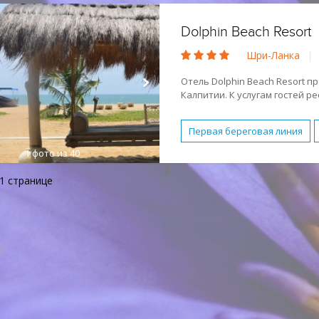
Активный отдых
Молод
Dolphin Beach Resort
Спокойный отдых
Песч
Шри-Ланка
|
Отель Dolphin Beach Resort п
Калпитии. К услугам гостей р
спа-центр.
Отель работает с 2010 года.
Первая береговая линия
1
фото из 40
2 спальни
Бассейн
Б
Детская площадка
Детс
 1 странице
Парковка
Спа-центр
Завтрак (BB)
Полупансио
Молодежный отдых
Отд
Спокойный отдых
Песч