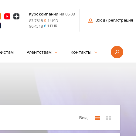
на 06.08
Курс компании
Вход
/ регистрация
$
1 USD
83.7618
€
1 EUR
96.4518
ристам
Агентствам
Контакты
Вид: