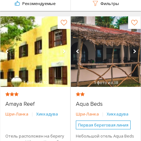
Рекомендуемые
Фильтры
1
фото из 10
1
фото из 38
Amaya Reef
Aqua Beds
Шри-Ланка
|
Хиккадува
Шри-Ланка
|
Хиккадува
Первая береговая линия
Небольшой отель
Отель расположен на берегу
Небольшой отель Aqua Beds