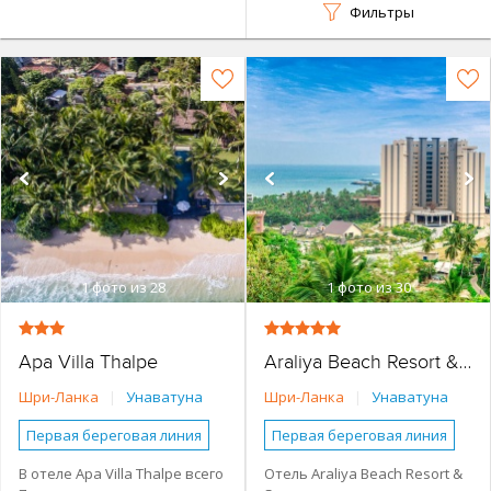
Фильтры
1
фото из 28
1
фото из 30
Apa Villa Thalpe
Araliya Beach Resort & Spa
Шри-Ланка
|
Унаватуна
Шри-Ланка
|
Унаватуна
Первая береговая линия
Первая береговая линия
Небольшой отель
Наличие туристической
В отеле Apa Villa Thalpe всего
Отель Araliya Beach Resort &
инфраструктуры рядом