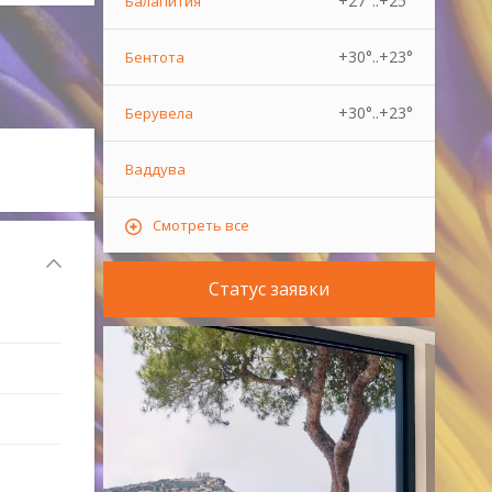
+27°..+25°
Балапития
+30°..+23°
Бентота
+30°..+23°
Берувела
Ваддува
Смотреть все
Статус заявки