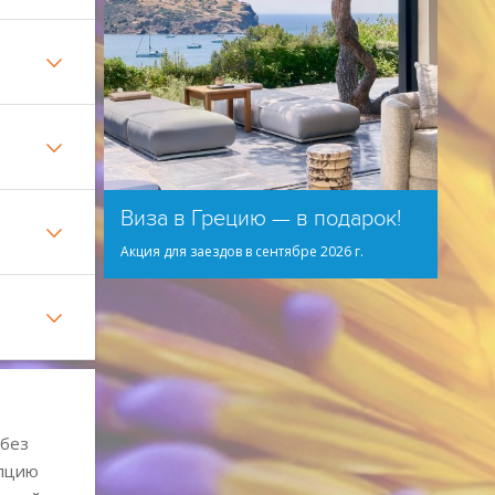
Виза в Грецию — в подарок!
Акция для заездов в сентябре 2026 г.
 без
епцию