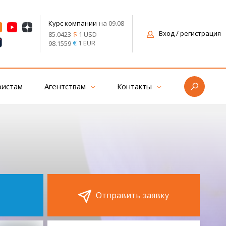
на 09.08
Курс компании
Вход
/ регистрация
$
1 USD
85.0423
€
1 EUR
98.1559
ристам
Агентствам
Контакты
Отправить заявку