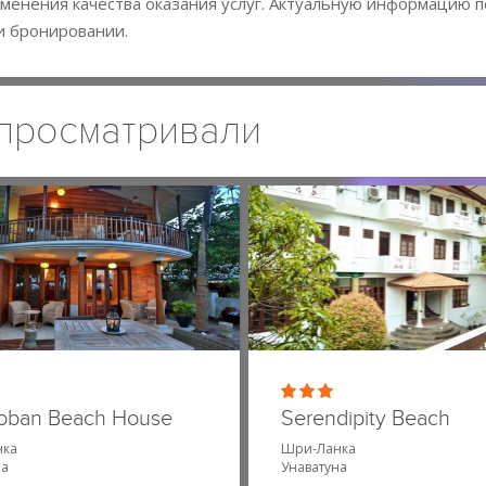
менения качества оказания услуг. Актуальную информацию п
и бронировании.
 просматривали
oban Beach House
Serendipity Beach
нка
Шри-Ланка
на
Унаватуна