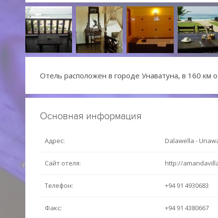
Отель расположен в городе Унаватуна, в 160 км о
Основная информация
Адрес:
Dalawella - Unawa
Сайт отеля:
http://amandavil
Телефон:
+94 91 4930683
Факс:
+94 91 4380667