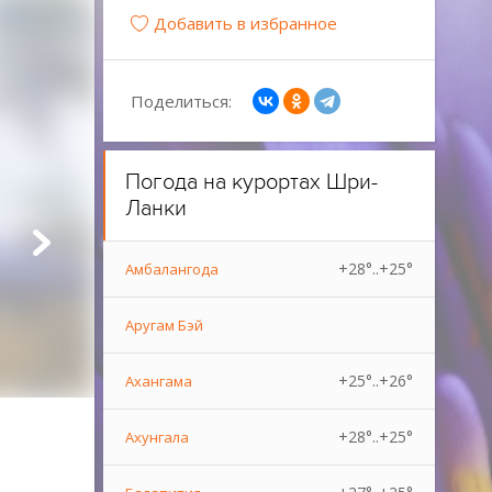
Добавить в избранное
Поделиться:
Погода на курортах Шри-
Ланки
+28°..+25°
Амбалангода
Аругам Бэй
+25°..+26°
Ахангама
+28°..+25°
Ахунгала